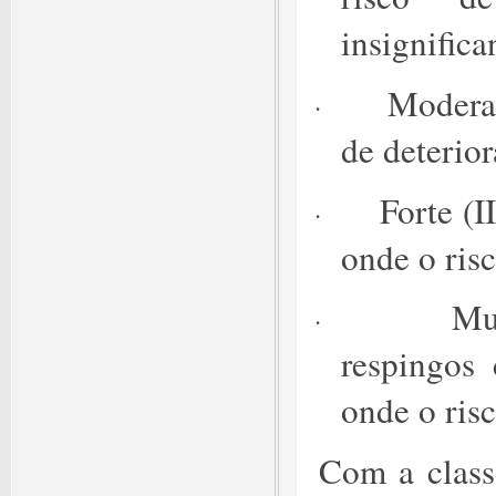
insignifica
Moderad
·
de deterio
Forte (I
·
onde o ris
Mu
·
respingos 
onde o risc
Com a classe