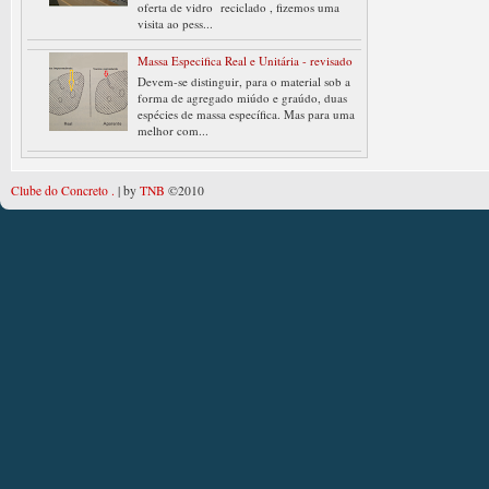
oferta de vidro reciclado , fizemos uma
visita ao pess...
Massa Especifica Real e Unitária - revisado
Devem-se distinguir, para o material sob a
forma de agregado miúdo e graúdo, duas
espécies de massa específica. Mas para uma
melhor com...
Clube do Concreto .
| by
TNB
©2010