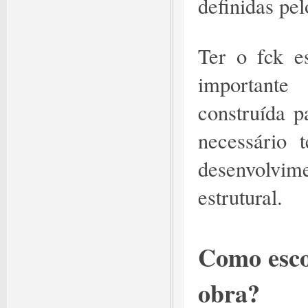
definidas p
Ter o fck e
importante
construída p
necessário 
desenvolvim
estrutural.
Como esco
obra?