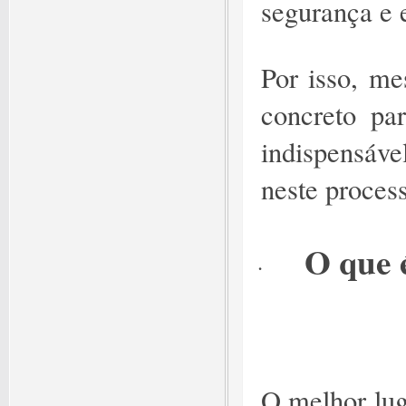
segurança e 
Por isso, me
concreto pa
indispensáve
neste proces
O que 
·
O melhor lug