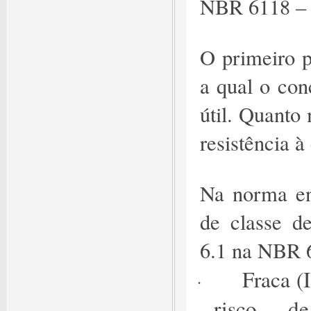
NBR 6118 – P
O primeiro p
a qual o con
útil. Quanto
resistência 
Na norma en
de classe de
6.1 na NBR 
Fraca (
·
risco d