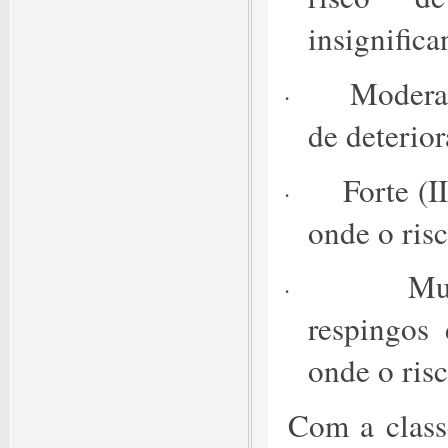
insignifica
Moderad
·
de deterio
Forte (I
·
onde o ris
Mu
·
respingos 
onde o risc
Com a classe