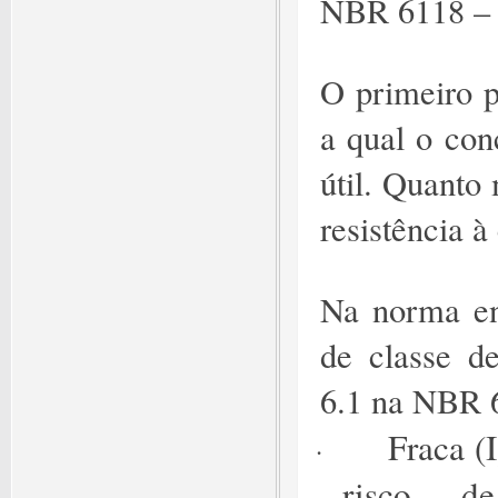
NBR 6118 – P
O primeiro p
a qual o con
útil. Quanto
resistência 
Na norma en
de classe de
6.1 na NBR 
Fraca (
·
risco d