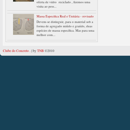
oferta de vidro reciclado , fizemos uma
visita ao pess...
Massa Especifica Real e Unitária - revisado
Devem-se distinguir, para o material sob a
forma de agregado miúdo e graúdo, duas
espécies de massa específica. Mas para uma
melhor com...
Clube do Concreto .
| by
TNB
©2010