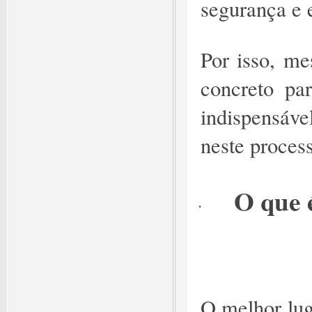
segurança e 
Por isso, me
concreto pa
indispensáve
neste proces
O que 
·
O melhor lug