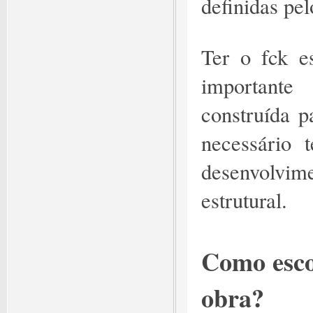
definidas p
Ter o fck e
importante
construída p
necessário 
desenvolvim
estrutural.
Como esco
obra?