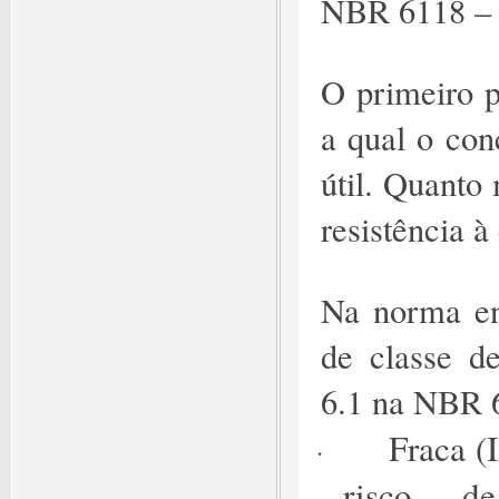
NBR 6118 – P
O primeiro p
a qual o con
útil. Quanto
resistência 
Na norma en
de classe de
6.1 na NBR 
Fraca (
·
risco d