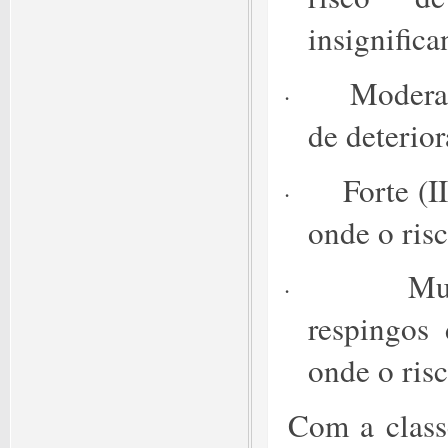
insignifica
Moderad
·
de deterio
Forte (I
·
onde o ris
Mu
·
respingos 
onde o risc
Com a classe