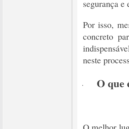
segurança e 
Por isso, me
concreto pa
indispensáve
neste proces
O que 
·
O melhor lug