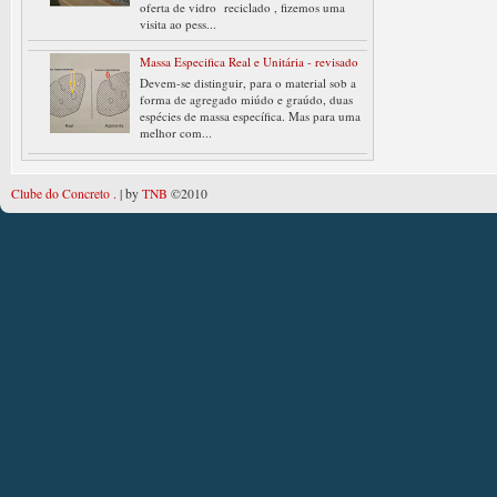
oferta de vidro reciclado , fizemos uma
visita ao pess...
Massa Especifica Real e Unitária - revisado
Devem-se distinguir, para o material sob a
forma de agregado miúdo e graúdo, duas
espécies de massa específica. Mas para uma
melhor com...
Clube do Concreto .
| by
TNB
©2010