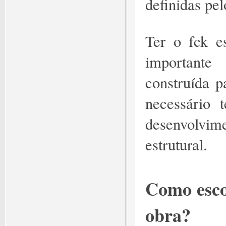
definidas p
Ter o fck e
importante
construída p
necessário 
desenvolvim
estrutural.
Como esco
obra?