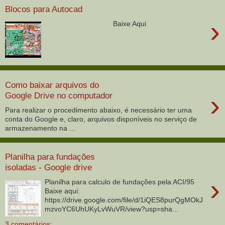
Blocos para Autocad
›
Baixe Aqui
Como baixar arquivos do
›
Google Drive no computador
Para realizar o procedimento abaixo, é necessário ter uma
conta do Google e, claro, arquivos disponíveis no serviço de
armazenamento na ...
Planilha para fundações
isoladas - Google drive
›
Planilha para calculo de fundações pela ACI/95
Baixe aqui:
https://drive.google.com/file/d/1iQES8purQgMOkJ
mzvoYC6UhUKyLvWuVR/view?usp=sha...
3 comentários: