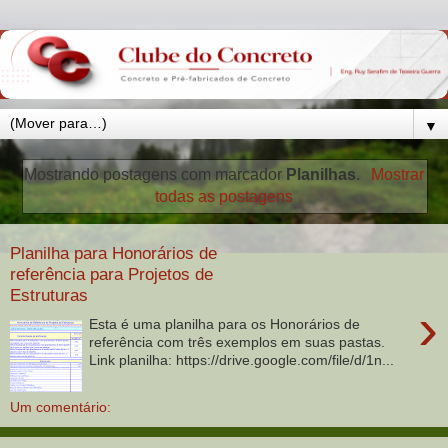
▼
Mostrando postagens com marcador
Planilhas
.
Mostrar
todas as postagens
Planilha para Honorários de
referência para Projetos de
Estruturas
›
Esta é uma planilha para os Honorários de
referência com três exemplos em suas pastas.
Link planilha: https://drive.google.com/file/d/1n...
Um comentário: