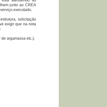
or está atendendo às
colhem junto ao CREA
 serviço executado.
strutura, solicitação
ve exigir que na nota
:
r de argamassa etc.);