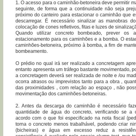
1. O acesso para o caminhão-betoneira deve permitir 
seguinte, de forma que a continuidade não seja preju
próximo do canteiro para estacionar o caminhão que e
descarregar. É necessário sinalizar as manobras 
colocação de cones refletivos, fitas e luzes de sinalizaç
Quando utilizar concreto bombeado, prever os 
estacionamento para os caminhões e a bomba. O esta
caminhões-betoneira, próximo à bomba, a fim de mante
bombeamento.
O prédio no qual irá ser realizado a concretagem apre
entanto apresenta um tráfego bastante movimentado, po
a concretagem deverá ser realizada de noite e /ou ma
ocorra atrasos ou imprevistos tanto para a obra , qua
das proximidades , com relação ao espaço , não pos
movimentação dos caminhões-betoneiras.
2. Antes da descarga do caminhão é necessário faz
quantidade de água do concreto, verificando se a 
acordo com o que foi especificado na nota fiscal (ped
torna o concreto menos trabalhável, podendo criar n
(bicheiras) e água em excesso reduz a resistên