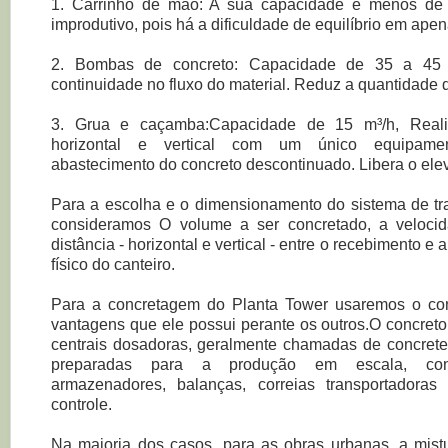
1. Carrinho de mão: A sua capacidade é menos de 8
improdutivo, pois há a dificuldade de equilíbrio em ape
2. Bombas de concreto: Capacidade de 35 a 45 
continuidade no fluxo do material. Reduz a quantidade 
3. Grua e caçamba:Capacidade de 15 m³/h, Real
horizontal e vertical com um único equipame
abastecimento do concreto descontinuado. Libera o ele
Para a escolha e o dimensionamento do sistema de tra
consideramos O volume a ser concretado, a velocid
distância - horizontal e vertical - entre o recebimento e a
físico do canteiro.
Para a concretagem do Planta Tower usaremos o con
vantagens que ele possui perante os outros.O concret
centrais dosadoras, geralmente chamadas de concretei
preparadas para a produção em escala, cons
armazenadores, balanças, correias transportadora
controle.
Na maioria dos casos, para as obras urbanas, a mistu