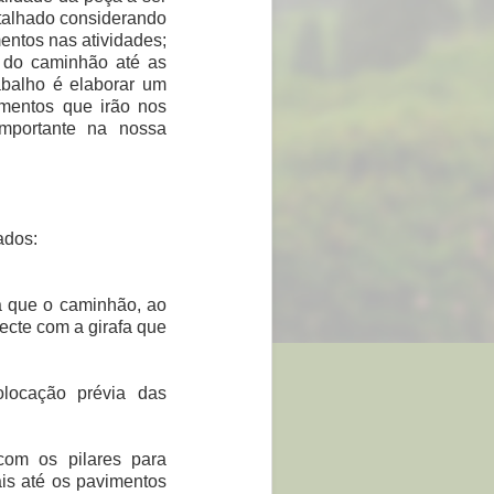
talhado considerando
entos nas atividades;
 do caminhão até as
abalho é elaborar um
mentos que irão nos
mportante na nossa
ados:
a que o caminhão, ao
ecte com a girafa que
locação prévia das
com os pilares para
iais até os pavimentos