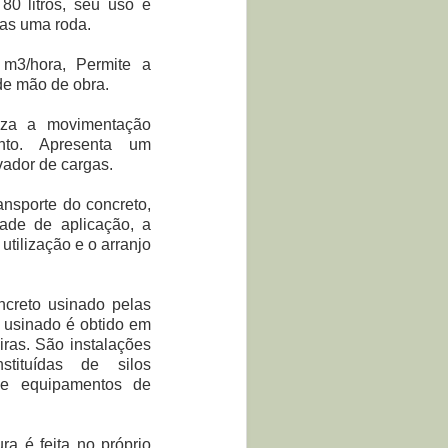
0 litros, seu uso é
nas uma roda.
m3/hora, Permite a
de mão de obra.
iza a movimentação
nto. Apresenta um
vador de cargas.
nsporte do concreto,
ade de aplicação, a
 utilização e o arranjo
creto usinado pelas
o usinado é obtido em
ras. São instalações
tituídas de silos
s e equipamentos de
ra é feita no próprio