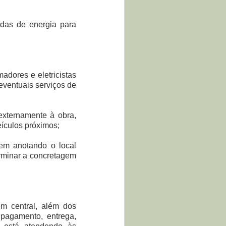
adas de energia para
;
adores e eletricistas
eventuais serviços de
;
externamente à obra,
eículos próximos;
em anotando o local
rminar a concretagem
m central, além dos
 pagamento, entrega,