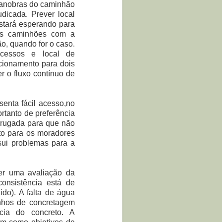
manobras do caminhão
dicada. Prever local
stará esperando para
dos caminhões com a
ão, quando for o caso.
acessos e local de
cionamento para dois
r o fluxo contínuo de
senta fácil acesso,no
rtanto de preferência
drugada para que não
nto para os moradores
sui problemas para a
er uma avaliação da
consistência está de
ido). A falta de água
inhos de concretagem
cia do concreto. A