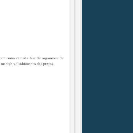
as com uma camada fina de argamassa de
e manter o alinhamento das juntas.