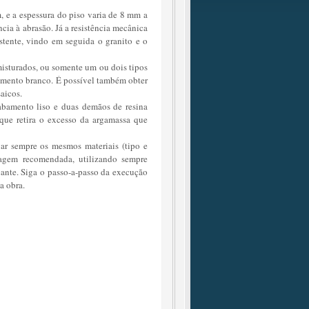
e a espessura do piso varia de 8 mm a
ia à abrasão. Já a resistência mecânica
stente, vindo em seguida o granito e o
misturados, ou somente um ou dois tipos
cimento branco. É possível também obter
aicos.
cabamento liso e duas demãos de resina
que retira o excesso da argamassa que
gar sempre os mesmos materiais (tipo e
agem recomendada, utilizando sempre
ante. Siga o passo-a-passo da execução
a obra.