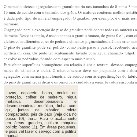
O mercado oferece agregados com granulometria nos tamanhos de 0 mm a 3 mm, 
15 mm, de acordo com o tamanho dos grãos. Os maiores conferem melhor resistênc
é dada pelo tipo de mineral empregado. O quartzo, por exemplo, é o mais resi
mármore.
O agregado para a execução do piso de granilite pode conter todos os minerais 
de rocha. Neste exemplo, é usado apenas o granito branco, de grana 0 e 1, com 
efeitos com diferentes cores de pedras e cimentos pigmentados, além de criar mos
O piso de granilite pode ser polido (como neste passo-a-passo), recebendo a
acrílica ou cera. Ou pode ter acabamento lavado com água, chamado fulget, 
envolve as pedrinhas, ficando com aspecto mais rústico.
Para obter superfícies homogêneas em relação à cor e textura, deve-se empre
marca do cimento e areia). O microconcreto deve ser preparado com a dos
agregados com mesma granulometria, de acordo com as especificações do fabric
do piso de granilite, as dicas e os principais cuidados a serem levados em conta n
Luvas, capacete, botas, óculos de
proteção, colher de pedreiro, régua
metálica, desempenadeira e
desempenadeira metálica, linha com
giz, juntas de plástico, rolete
compactador, pés de pato (veja dica no
passo 10), trena. Para o acabamento
em áreas grandes, utilizar máquina
politriz (passo 11). Em áreas pequenas,
é possível fazer o serviço com a politriz
manual.