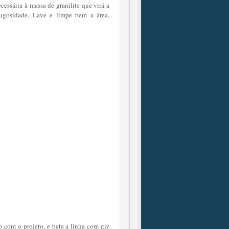
cessária à massa de granilite que virá a
 rugosidade. Lave e limpe bem a área,
o com o projeto, e bata a linha com giz