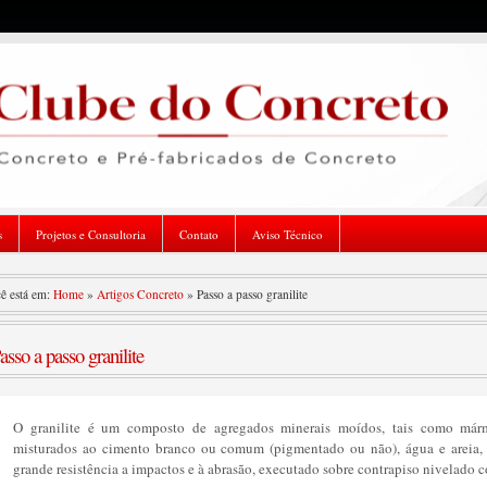
s
Projetos e Consultoria
Contato
Aviso Técnico
ê está em:
Home
»
Artigos Concreto
»
Passo a passo granilite
asso a passo granilite
O granilite é um composto de agregados minerais moídos, tais como mármo
misturados ao cimento branco ou comum (pigmentado ou não), água e areia,
grande resistência a impactos e à abrasão, executado sobre contrapiso nivelado c