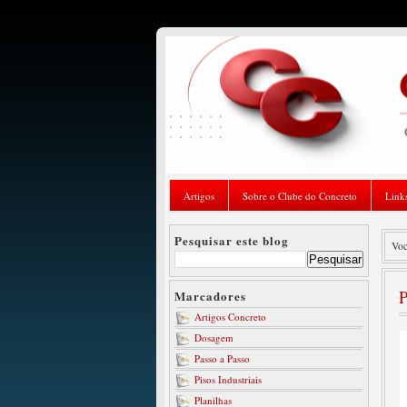
Artigos
Sobre o Clube do Concreto
Link
Pesquisar este blog
Voc
P
Marcadores
Artigos Concreto
Dosagem
Passo a Passo
Pisos Industriais
Planilhas