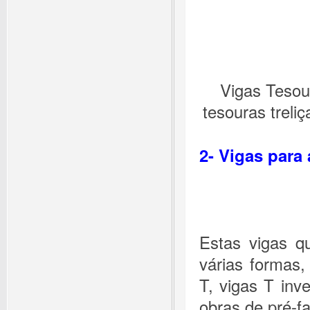
Vigas Tesou
tesouras treli
2- Vigas para
Estas vigas q
várias formas, 
T, vigas T inv
obras de pré-f