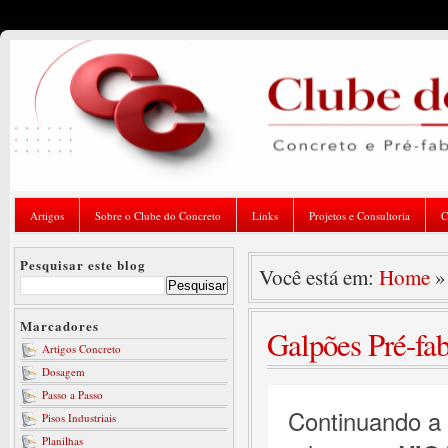
Artigos
Sobre o Clube do Concreto
Links
Projetos e Consultoria
C
Pesquisar este blog
Você está em:
Home
Marcadores
Galpões Pré-fab
Artigos Concreto
Dosagem
Passo a Passo
Continuando a 
Pisos Industriais
Planilhas