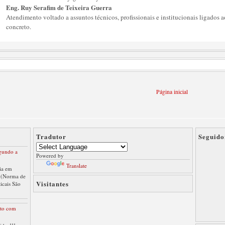
Eng. Ruy Serafim de Teixeira Guerra
Atendimento voltado a assuntos técnicos, profissionais e institucionais ligados a
concreto.
Página inicial
Tradutor
Seguido
gundo a
Powered by
Translate
ia em
 (Norma de
Visitantes
ticais São
eto com