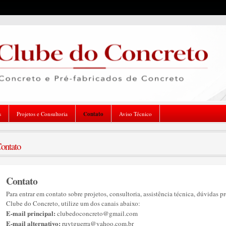
s
Projetos e Consultoria
Contato
Aviso Técnico
ontato
Contato
Para entrar em contato sobre projetos, consultoria, assistência técnica, dúvidas p
Clube do Concreto, utilize um dos canais abaixo:
E-mail principal:
clubedoconcreto@gmail.com
E-mail alternativo:
ruytguerra@yahoo.com.br