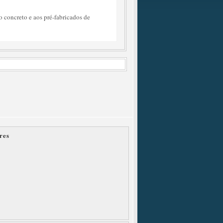
o concreto e aos pré-fabricados de
res