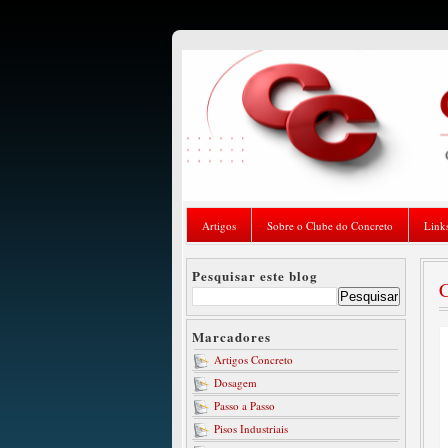
Artigos
Sobre o Clube do Concreto
Link
Pesquisar este blog
C
Marcadores
Artigos Concreto
Dosagem
Passo a Passo
Pisos Industriais