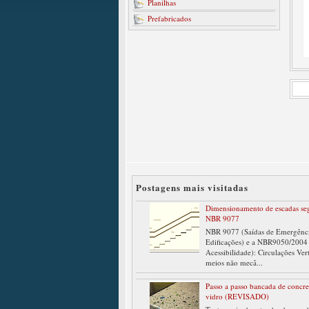
Planilhas
Prefabricados
Postagens mais visitadas
Dimensionamento de escadas se
NBR 9077
NBR 9077 (Saídas de Emergênc
Edificações) e a NBR9050/2004
Acessibilidade): Circulações Ver
meios não mecâ...
Passo a passo bancada de concr
vidro (REVISADO)