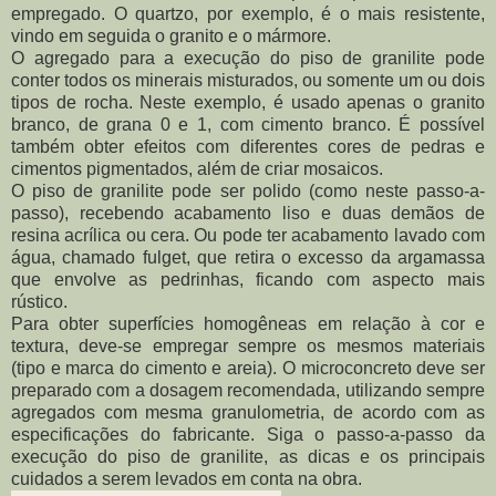
empregado. O quartzo, por exemplo, é o mais resistente,
vindo em seguida o granito e o mármore.
O agregado para a execução do piso de granilite pode
conter todos os minerais misturados, ou somente um ou dois
tipos de rocha. Neste exemplo, é usado apenas o granito
branco, de grana 0 e 1, com cimento branco. É possível
também obter efeitos com diferentes cores de pedras e
cimentos pigmentados, além de criar mosaicos.
O piso de granilite pode ser polido (como neste passo-a-
passo), recebendo acabamento liso e duas demãos de
resina acrílica ou cera. Ou pode ter acabamento lavado com
água, chamado fulget, que retira o excesso da argamassa
que envolve as pedrinhas, ficando com aspecto mais
rústico.
Para obter superfícies homogêneas em relação à cor e
textura, deve-se empregar sempre os mesmos materiais
(tipo e marca do cimento e areia). O microconcreto deve ser
preparado com a dosagem recomendada, utilizando sempre
agregados com mesma granulometria, de acordo com as
especificações do fabricante. Siga o passo-a-passo da
execução do piso de granilite, as dicas e os principais
cuidados a serem levados em conta na obra.