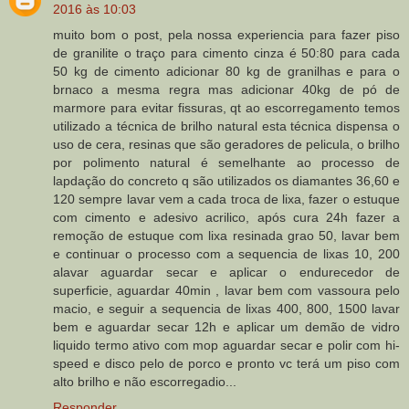
2016 às 10:03
muito bom o post, pela nossa experiencia para fazer piso
de granilite o traço para cimento cinza é 50:80 para cada
50 kg de cimento adicionar 80 kg de granilhas e para o
brnaco a mesma regra mas adicionar 40kg de pó de
marmore para evitar fissuras, qt ao escorregamento temos
utilizado a técnica de brilho natural esta técnica dispensa o
uso de cera, resinas que são geradores de pelicula, o brilho
por polimento natural é semelhante ao processo de
lapdação do concreto q são utilizados os diamantes 36,60 e
120 sempre lavar vem a cada troca de lixa, fazer o estuque
com cimento e adesivo acrilico, após cura 24h fazer a
remoção de estuque com lixa resinada grao 50, lavar bem
e continuar o processo com a sequencia de lixas 10, 200
alavar aguardar secar e aplicar o endurecedor de
superficie, aguardar 40min , lavar bem com vassoura pelo
macio, e seguir a sequencia de lixas 400, 800, 1500 lavar
bem e aguardar secar 12h e aplicar um demão de vidro
liquido termo ativo com mop aguardar secar e polir com hi-
speed e disco pelo de porco e pronto vc terá um piso com
alto brilho e não escorregadio...
Responder