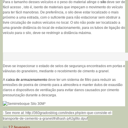
Para o tamanho desses veículos e o peso do material atinge o
silo
deve ser de
fácil acesso , isto é, isento de materiais que impeçam o movimento do veículo
para ter fácil manobras. De preferência, o silo deve estar localizado o mais
próximo a uma estrada, com o suficiente para não estacionar sem obstruir a
livre circulação de outros veículos no local. O silo não pode ser localizado a
uma grande distância do local de estacionamento, para os tubos de ligação do
veículo para o silo, deve-se restringir a distância máxima.
Deve-se inspecionar o estado de selos de segurança encontrados em portas e
válvulas do graneleiro, mediante o recebimento de cimento a granel.
A
caixa de armazenamento
deve ter um sistema de filtro para reduzir as
emissões de poeira de cimento para a atmosfera e manter dutos de exaustão
claros e dispositivos de ventilação para evitar danos causados ​​por cimento
pressurização durante a descarga.
- See more at: http://360gradosblog.com/index.php/en-que-consiste-el-
transporte-de-cemento-a-granel/#sthash.q4tJg8to.dpuf
às
12 fevereiro