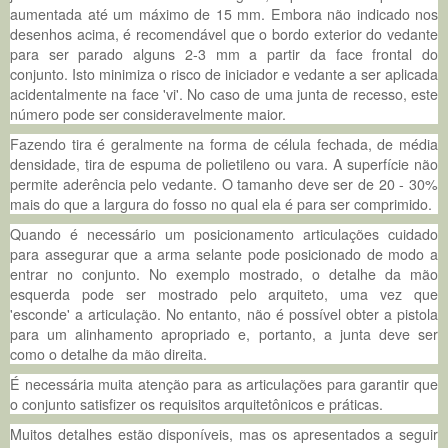
aumentada até um máximo de 15 mm. Embora não indicado nos
desenhos acima, é recomendável que o bordo exterior do vedante
para ser parado alguns 2-3 mm a partir da face frontal do
conjunto. Isto minimiza o risco de iniciador e vedante a ser aplicada
acidentalmente na face 'vi'. No caso de uma junta de recesso, este
número pode ser consideravelmente maior.
Fazendo tira é geralmente na forma de célula fechada, de média
densidade, tira de espuma de polietileno ou vara. A superfície não
permite aderência pelo vedante. O tamanho deve ser de 20 - 30%
mais do que a largura do fosso no qual ela é para ser comprimido.
Quando é necessário um posicionamento articulações cuidado
para assegurar que a arma selante pode posicionado de modo a
entrar no conjunto. No exemplo mostrado, o detalhe da mão
esquerda pode ser mostrado pelo arquiteto, uma vez que
'esconde' a articulação. No entanto, não é possível obter a pistola
para um alinhamento apropriado e, portanto, a junta deve ser
como o detalhe da mão direita.
É necessária muita atenção para as articulações para garantir que
o conjunto satisfizer os requisitos arquitetônicos e práticas.
Muitos detalhes estão disponíveis, mas os apresentados a seguir