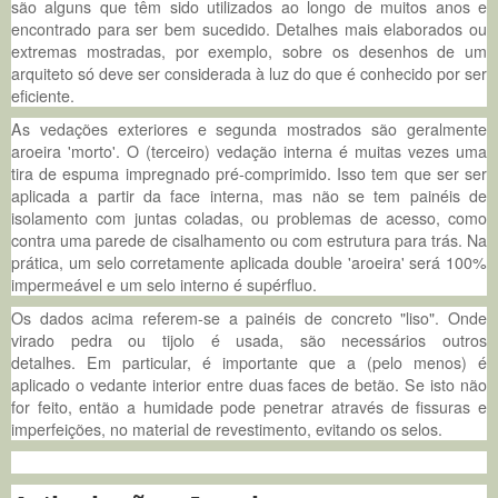
são alguns que têm sido utilizados ao longo de muitos anos e
encontrado para ser bem sucedido. Detalhes mais elaborados ou
extremas mostradas, por exemplo, sobre os desenhos de um
arquiteto só deve ser considerada à luz do que é conhecido por ser
eficiente.
As vedações exteriores e segunda mostrados são geralmente
aroeira 'morto'. O (terceiro) vedação interna é muitas vezes uma
tira de espuma impregnado pré-comprimido. Isso tem que ser ser
aplicada a partir da face interna, mas não se tem painéis de
isolamento com juntas coladas, ou problemas de acesso, como
contra uma parede de cisalhamento ou com estrutura para trás. Na
prática, um selo corretamente aplicada double 'aroeira' será 100%
impermeável e um selo interno é supérfluo.
Os dados acima referem-se a painéis de concreto "liso". Onde
virado pedra ou tijolo é usada, são necessários outros
detalhes. Em particular, é importante que a (pelo menos) é
aplicado o vedante interior entre duas faces de betão. Se isto não
for feito, então a humidade pode penetrar através de fissuras e
imperfeições, no material de revestimento, evitando os selos.