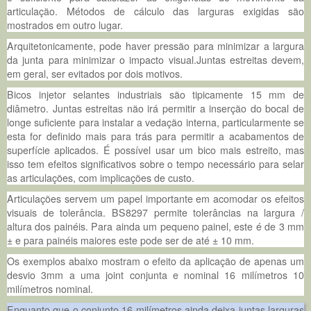
articulação. Métodos de cálculo das larguras exigidas são
mostrados em outro lugar.
Arquitetonicamente, pode haver pressão para minimizar a largura
da junta para minimizar o impacto visual.Juntas estreitas devem,
em geral, ser evitados por dois motivos.
Bicos injetor selantes industriais são tipicamente 15 mm de
diâmetro. Juntas estreitas não irá permitir a inserção do bocal de
longe suficiente para instalar a vedação interna, particularmente se
esta for definido mais para trás para permitir a acabamentos de
superfície aplicados. É possível usar um bico mais estreito, mas
isso tem efeitos significativos sobre o tempo necessário para selar
as articulações, com implicações de custo.
Articulações servem um papel importante em acomodar os efeitos
visuais de tolerância. BS8297 permite tolerâncias na largura /
altura dos painéis. Para ainda um pequeno painel, este é de 3 mm
± e para painéis maiores este pode ser de até ± 10 mm.
Os exemplos abaixo mostram o efeito da aplicação de apenas um
desvio 3mm a uma joint conjunta e nominal 16 milímetros 10
milímetros nominal.
Enquanto que o conjunto 16 milímetros ainda deixa juntas larguras