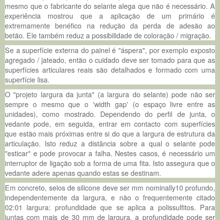
mesmo que o fabricante do selante alega que não é necessário. A
experiência mostrou que a aplicação de um primário é
extremamente benéfico na redução da perda de adesão ao
betão. Ele também reduz a possibilidade de coloração / migração.
Se a superfície externa do painel é "áspera", por exemplo exposto
agregado / jateado, então o cuidado deve ser tomado para que as
superfícies articulares reais são detalhados e formado com uma
superfície lisa.
O "projeto largura da junta" (a largura do selante) pode não ser
sempre o mesmo que o 'width gap' (o espaço livre entre as
unidades), como mostrado. Dependendo do perfil de junta, o
vedante pode, em seguida, entrar em contacto com superfícies
que estão mais próximas entre si do que a largura de estrutura da
articulação. Isto reduz a distância sobre a qual o selante pode
"esticar" e pode provocar a falha. Nestes casos, é necessário um
interruptor de ligação sob a forma de uma fita. Isto assegura que o
vedante adere apenas quando estas se destinam.
Em concreto, selos de silicone deve ser mm nominally10 profundo,
independentemente da largura, e não o frequentemente citado
02:01 largura: profundidade que se aplica a polissulfitos. Para
juntas com mais de 30 mm de largura, a profundidade pode ser