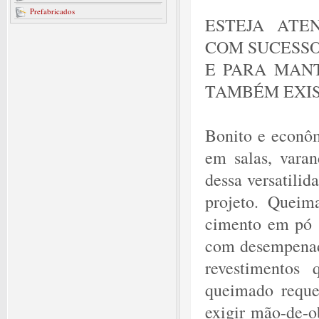
Prefabricados
ESTEJA ATE
COM SUCESSO
E PARA MANT
TAMBÉM EXIS
Bonito e econôm
em salas, varan
dessa versatilid
projeto. Queima
cimento em pó s
com desempenade
revestimentos
queimado reque
exigir mão-de-ob