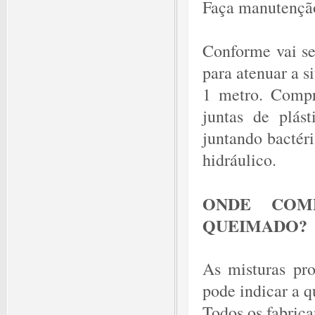
Faça manutençã
Conforme vai sec
para atenuar a s
1 metro. Compre
juntas de plás
juntando bactéri
hidráulico.
ONDE COM
QUEIMADO?
As misturas pro
pode indicar a qu
Todos os fabric