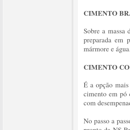
CIMENTO B
Sobre a massa d
preparada em p
mármore e água.
CIMENTO CO
É a opção mais 
cimento em pó 
com desempenad
No passo a passo
pronto da NS B