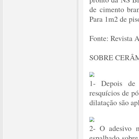
de cimento bran
Para 1m2 de piso
Fonte: Revista A
SOBRE CERÂM
1- Depois de n
resquícios de pó
dilatação são ap
2- O adesivo m
espalhado sobre