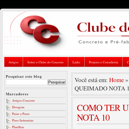
Artigos
Sobre o Clube do Concreto
Links
Projetos e Consultoria
C
Pesquisar este blog
Você está em:
Home
QUEIMADO NOTA 
Marcadores
Artigos Concreto
COMO TER U
Dosagem
NOTA 10
Passo a Passo
Pisos Industriais
Planilhas