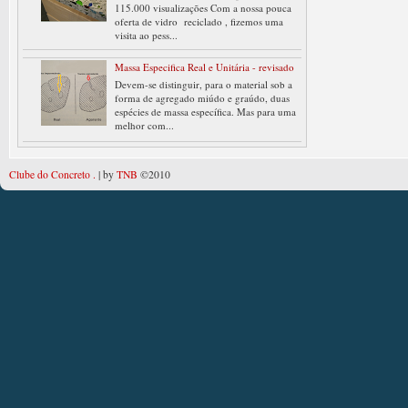
115.000 visualizações Com a nossa pouca
oferta de vidro reciclado , fizemos uma
visita ao pess...
Massa Especifica Real e Unitária - revisado
Devem-se distinguir, para o material sob a
forma de agregado miúdo e graúdo, duas
espécies de massa específica. Mas para uma
melhor com...
Clube do Concreto .
| by
TNB
©2010