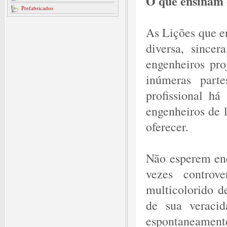
O que ensinam 
Prefabricados
As Lições que en
diversa, since
engenheiros proj
inúmeras parte
profissional há
engenheiros de 
oferecer.
Não esperem enc
vezes controv
multicolorido d
de sua veracid
espontaneamente