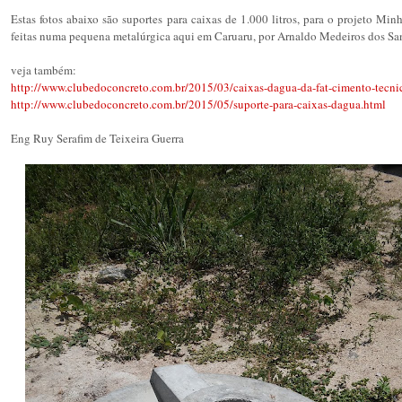
Estas fotos abaixo são suportes para caixas de 1.000 litros, para o projeto Mi
feitas numa pequena metalúrgica aqui em Caruaru, por Arnaldo Medeiros dos Sa
veja também:
http://www.clubedoconcreto.com.br/2015/03/caixas-dagua-da-fat-cimento-tecni
http://www.clubedoconcreto.com.br/2015/05/suporte-para-caixas-dagua.html
Eng Ruy Serafim de Teixeira Guerra