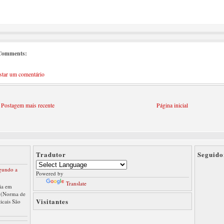
Comments:
star um comentário
Postagem mais recente
Página inicial
Tradutor
Seguido
gundo a
Powered by
Translate
ia em
 (Norma de
Visitantes
ticais São