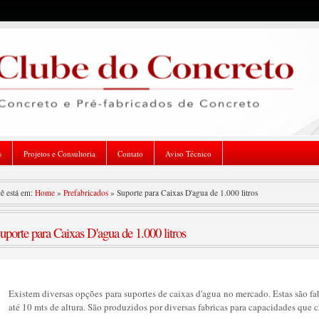
s
Projetos e Consultoria
Contato
Aviso Técnico
ê está em:
Home
»
Prefabricados
»
Suporte para Caixas D'agua de 1.000 litros
uporte para Caixas D'agua de 1.000 litros
Existem diversas opções para suportes de caixas d'agua no mercado. Estas são fa
até 10 mts de altura. São produzidos por diversas fabricas para capacidades que c