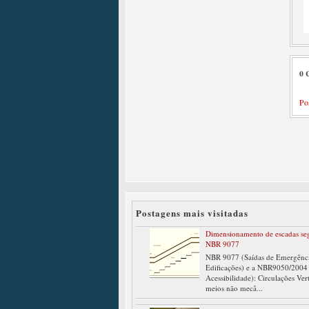
0 
Po
Postagens mais visitadas
Dimensionamento de escadas se
NBR 9077
NBR 9077 (Saídas de Emergênc
Edificações) e a NBR9050/2004
Acessibilidade): Circulações Ver
meios não mecâ...