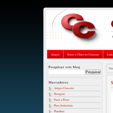
Artigos
Sobre o Clube do Concreto
Link
Pesquisar este blog
Voc
S
Marcadores
Artigos Concreto
Dosagem
Passo a Passo
Pisos Industriais
Planilhas