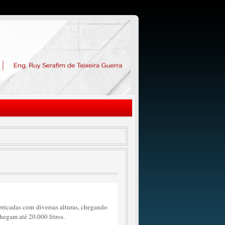
bricadas com diversas alturas, chegando
hegam até 20.000 litros.