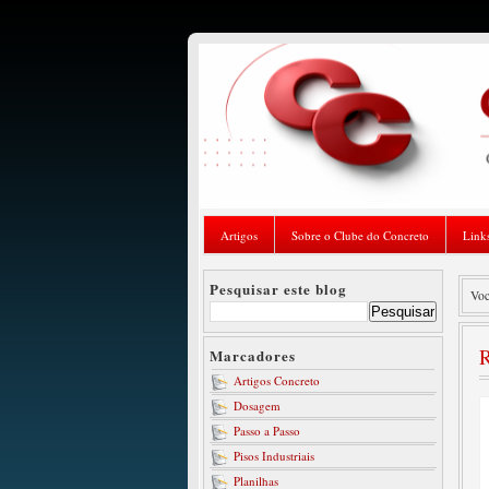
Artigos
Sobre o Clube do Concreto
Link
Pesquisar este blog
Voc
R
Marcadores
Artigos Concreto
Dosagem
Passo a Passo
Pisos Industriais
Planilhas