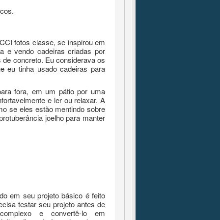
icos.
CCI fotos classe, se inspirou em
a e vendo cadeiras criadas por
s de concreto.
Eu considerava os
e eu tinha usado cadeiras para
para fora, em um pátio por uma
ortavelmente e ler ou relaxar.
A
o se eles estão mentindo sobre
 protuberância joelho para manter
do em seu projeto básico é feito
cisa testar seu projeto antes de
complexo e convertê-lo em