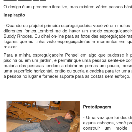
O design é um processo iterativo, mas existem vários passos bás
Inspiração
- Quando eu projetei primeira espreguiçadeira você vê em muitos 
diferentes fontes.
Lembrei-me de haver um molde espreguiçadeir
Buddy Rhodes.
Eu olhei on-line para as fotos das espreguiçadeira
lugares que eu tinha visto espreguiçadeiras e momentos em qu
relaxar.
Para a minha espreguiçadeira Pensei em algo que pudesse ir 
piscina ou em um jardim, e permitir que uma pessoa sente-se conf
maioria das pessoas tendem a dobrar as pernas um pouco, mesm
uma superfície horizontal, então eu queria a cadeira para ter uma
a pessoa no lugar e fornecer suporte para as costas sem esforço.
Prototipagem
- Uma vez que foi decidi
alguns esboços, você pre
construir um molde 