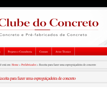
s
Projetos e Consultoria
Contato
Aviso Técnico
ê está em:
Home
»
Prefabricados
»
Receita para fazer uma espreguiçadeira de concreto
eceita para fazer uma espreguiçadeira de concreto