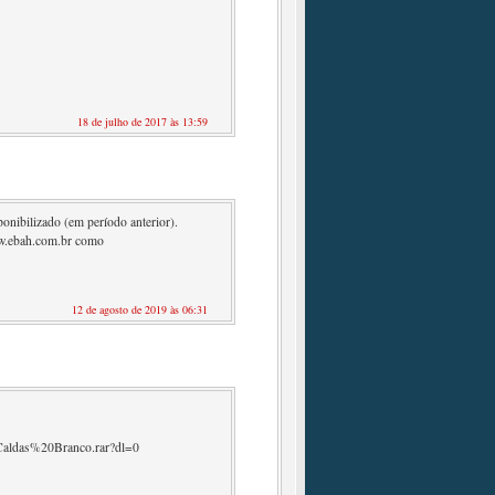
18 de julho de 2017 às 13:59
onibilizado (em período anterior).
www.ebah.com.br como
12 de agosto de 2019 às 06:31
aldas%20Branco.rar?dl=0