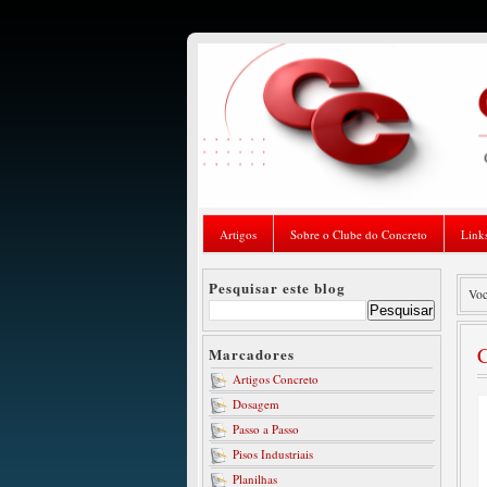
Artigos
Sobre o Clube do Concreto
Link
Pesquisar este blog
Voc
C
Marcadores
Artigos Concreto
Dosagem
Passo a Passo
Pisos Industriais
Planilhas