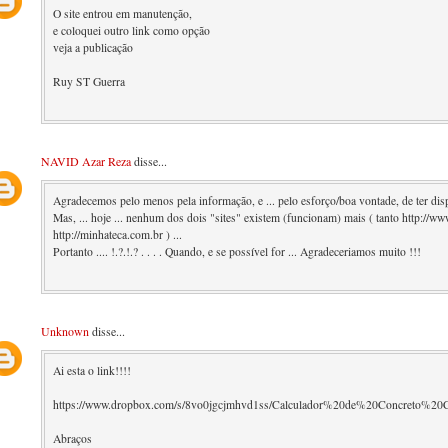
O site entrou em manutenção,
e coloquei outro link como opção
veja a publicação
Ruy ST Guerra
NAVID Azar Reza
disse...
Agradecemos pelo menos pela informação, e ... pelo esforço/boa vontade, de ter disp
Mas, ... hoje ... nenhum dos dois "sites" existem (funcionam) mais ( tanto http://
http://minhateca.com.br ) ...
Portanto .... !.?.!.? . . . . Quando, e se possível for ... Agradeceriamos muito !!!
Unknown
disse...
Ai esta o link!!!!
https://www.dropbox.com/s/8vo0jgcjmhvd1ss/Calculador%20de%20Concreto%20C
Abraços