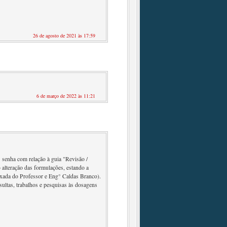
26 de agosto de 2021 às 17:59
6 de março de 2022 às 11:21
 senha com relação à guia "Revisão /
 alteração das formulações, estando a
nexada do Professor e Eng° Caldas Branco).
sultas, trabalhos e pesquisas às dosagens