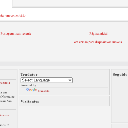
star um comentário
Postagem mais recente
Página inicial
Ver versão para dispositivos móveis
Tradutor
Seguido
gundo a
Powered by
Translate
ia em
 (Norma de
Visitantes
ticais São
eto com
idos!!!