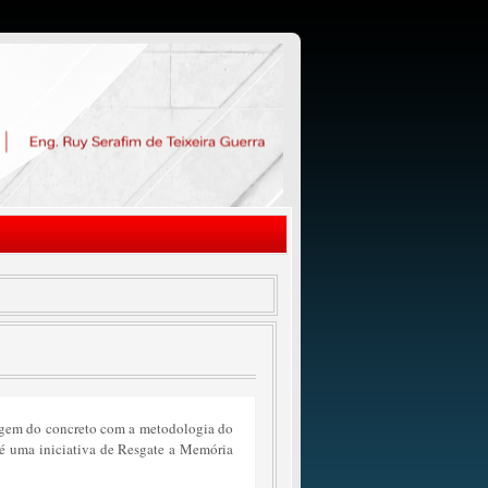
agem do concreto com a metodologia do
 é uma iniciativa de Resgate a Memória