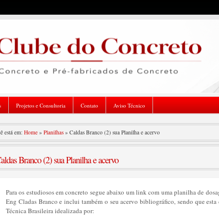
s
Projetos e Consultoria
Contato
Aviso Técnico
ê está em:
Home
»
Planilhas
»
Caldas Branco (2) sua Planilha e acervo
aldas Branco (2) sua Planilha e acervo
Para os estudiosos em concreto segue abaixo um link com uma planilha de dos
Eng Cladas Branco e inclui também o seu acervo bibliográfico, sendo que esta
Técnica Brasileira idealizada por: