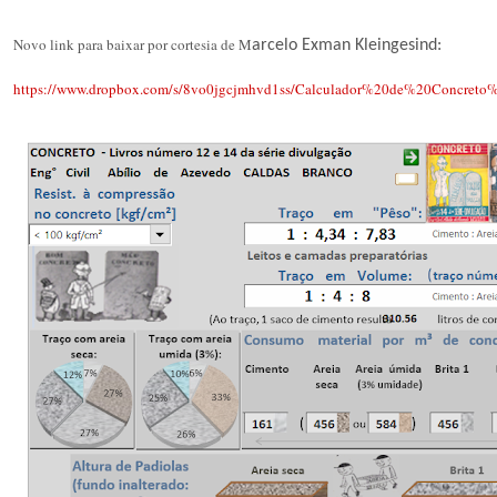
Novo link para baixar por cortesia de M
arcelo Exman Kleingesind:
https://www.dropbox.com/s/8vo0jgcjmhvd1ss/Calculador%20de%20Concreto