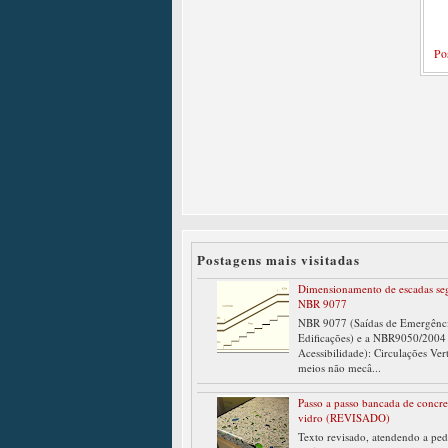
Po
Postagens mais visitadas
Dimensionamento de escadas se
NBR 9077
NBR 9077 (Saídas de Emergênc
Edificações) e a NBR9050/2004
Acessibilidade): Circulações Ver
meios não mecâ...
Passo a passo bancada de concr
vidro (REVISADO)
Texto revisado, atendendo a ped