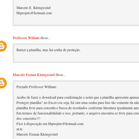
Marcelo E. Kleingesind
bhprojeto@hotmail.com
Professor William
disse...
Baixei a planilha, mas há senha de proteção.
Marcelo Exman Kleingesind
disse...
Prezado Professor William:
Acabo de fazer o download para confirmação e notei que a planilha apresenta apenas
Proteger planilha" no Excel (ou seja, há sim uma senha para fins tão somente da não
planilha livre para consulta e busca de resultados conforme literatura igualmente a
Em termos de funcionabilidade e uso, portanto, o arquivo encontra-se livre para con
dos concretos!!!
Fico à disposição em bhprojeto@hotmail.com
at.te
Marcelo Exman Kleingesind