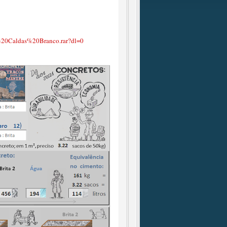
%20Caldas%20Branco.rar?dl=0