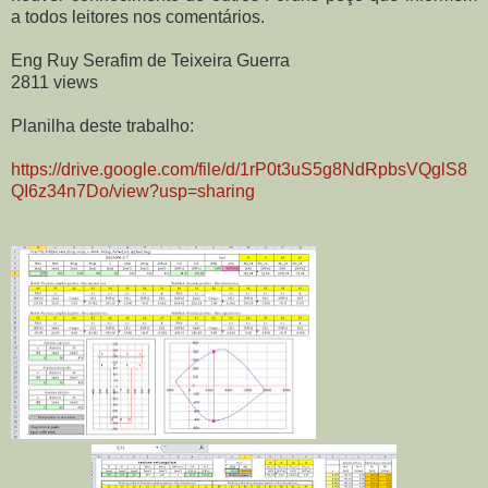
a todos leitores nos comentários.
Eng Ruy Serafim de Teixeira Guerra
2811 views
Planilha deste trabalho:
https://drive.google.com/file/d/1rP0t3uS5g8NdRpbsVQglS8
QI6z34n7Do/view?usp=sharing